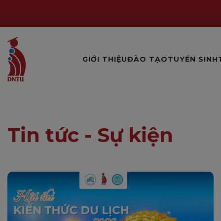
GIỚI THIỆU
ĐÀO TẠO
TUYỂN SINH
Tin tức - Sự kiện