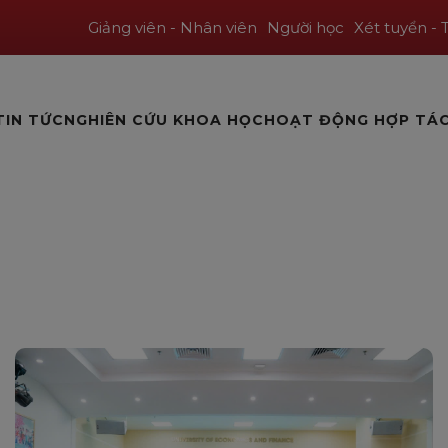
Giảng viên - Nhân viên
Người học
Xét tuyển - 
TIN TỨC
NGHIÊN CỨU KHOA HỌC
HOẠT ĐỘNG HỢP TÁ