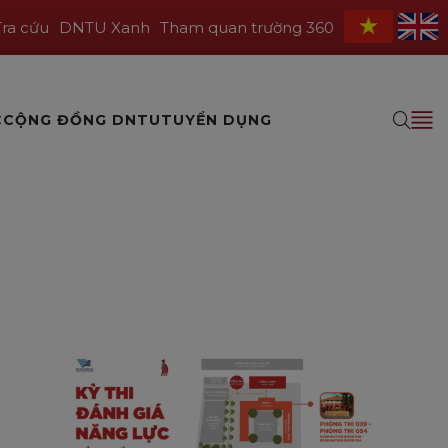
Tra cứu
DNTU Xanh
Tham quan trường 360
C
CỘNG ĐỒNG DNTU
TUYỂN DỤNG