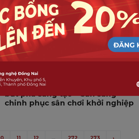
SINH VIÊN DNTU
Sinh viên Khoa Kinh tế, DNTU
bứt phá sáng tạo – Sẵn sàng
chinh phục sân chơi khởi nghiệp
10
11
12
...
272
273
›