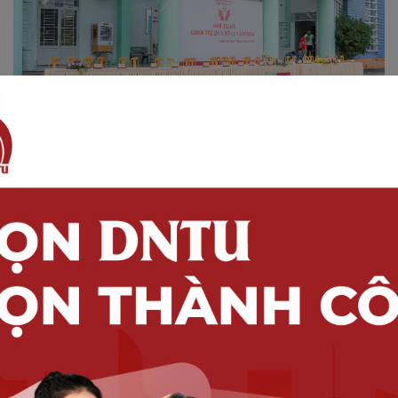
HOẠT ĐỘNG DNTU
DNTU tại Hội thao khối thi đua
12: Thi đấu hết mình - Gắn kết
trọn vẹn