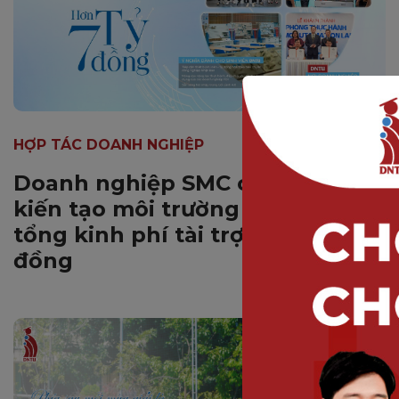
HỢP TÁC DOANH NGHIỆP
Doanh nghiệp SMC cùng DNTU
kiến tạo môi trường học tập với
tổng kinh phí tài trợ hơn 7 tỷ
đồng