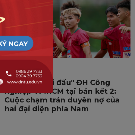
THỂ THAO
DNTU FC "tái đấu" ĐH Công
nghiệp TP.HCM tại bán kết 2:
Cuộc chạm trán duyên nợ của
hai đại diện phía Nam