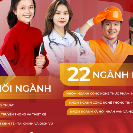
HOẠT ĐỘNG DNTU
Phó Hiệu Trưởng Trường Đại
học Công nghệ Đồng Nai tham
gia hợp tác nghiên cứu quốc tế
và giảng dạy sau đại học tại
Châu Âu