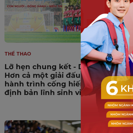
THỂ THAO
Lỡ hẹn chung kết - DNTU FC:
Hơn cả một giải đấu, là một
hành trình cống hiến và khẳng
định bản lĩnh sinh viên DNTU