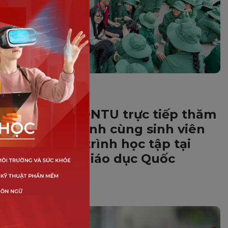
HOẠT ĐỘNG DNTU
Giảng viên DNTU trực tiếp thăm
hỏi, đồng hành cùng sinh viên
trong hành trình học tập tại
Trung tâm Giáo dục Quốc
phòng