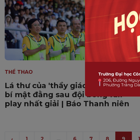
THỂ THAO
Lá thư của 'thầy giáo làng' cùng
bí mật đằng sau đội bóng fair-
play nhất giải | Báo Thanh niên
‹
1
2
...
6
7
8
9