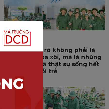
HOẠT ĐỘNG DNTU
Cuộc đời rực rỡ không phải là
những điều xa xôi, mà là những
ngày mình đã thật sự sống hết
mình của tuổi trẻ